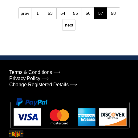
prev
1
53
54
55
56
57
58
next
Terms & Conditions ⟹
Privacy Policy ⟹
Change Registered Details ⟹