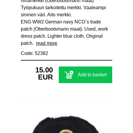
hihamerkki (Oberbootsmann maat).
Työpukuun tarkoitettu merkki. Vaaleampi
sininen väri. Aito merkki.
ENG WW2 German navy NCO`s trade
patch (Oberbootsmann maat). Used, work
dress patch. Lighter blue cloth. Original
patch.
read more
Code: 52382
15.00
Add to basket
EUR