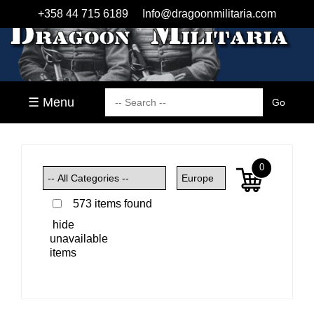
+358 44 715 6189
Info@dragoonmilitaria.com
☰ Menu
0
573 items found
hide
unavailable
items