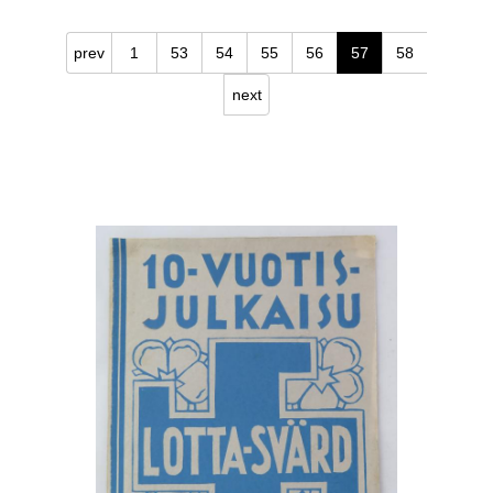
prev
1
53
54
55
56
57
58
next