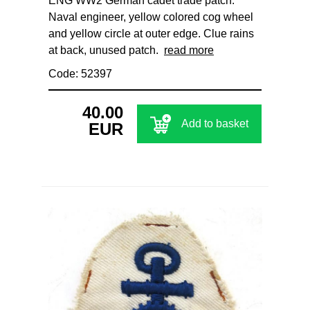
ENG WW2 German cadet trade patch.
Naval engineer, yellow colored cog wheel
and yellow circle at outer edge. Clue rains
at back, unused patch.
read more
Code: 52397
40.00
Add to basket
EUR