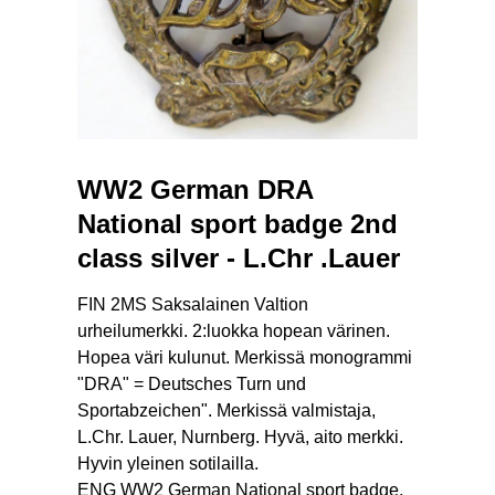
WW2 German DRA
National sport badge 2nd
class silver - L.Chr .Lauer
FIN 2MS Saksalainen Valtion
urheilumerkki. 2:luokka hopean värinen.
Hopea väri kulunut. Merkissä monogrammi
"DRA" = Deutsches Turn und
Sportabzeichen". Merkissä valmistaja,
L.Chr. Lauer, Nurnberg. Hyvä, aito merkki.
Hyvin yleinen sotilailla.
ENG WW2 German National sport badge.