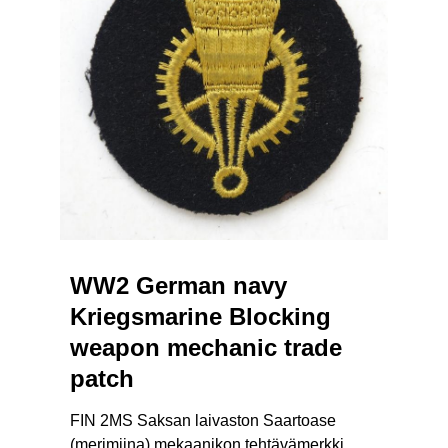
WW2 German navy
Kriegsmarine Blocking
weapon mechanic trade
patch
FIN 2MS Saksan laivaston Saartoase
(merimiina) mekaanikon tehtävämerkki.