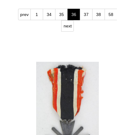
prev
1
34
35
36
37
38
58
next