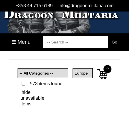
+358 44 715 6189
Info@dragoonmilitaria.com
☰ Menu
0
573 items found
hide
unavailable
items