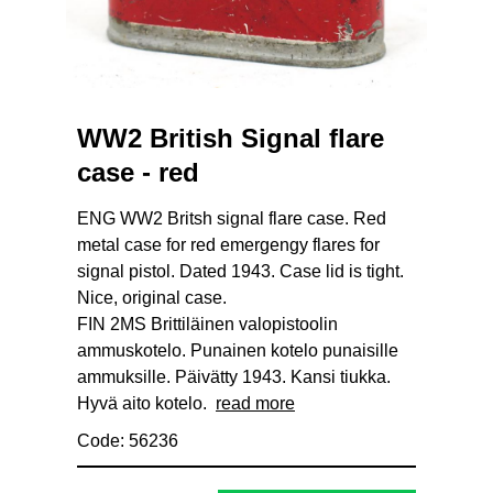
WW2 British Signal flare
case - red
ENG WW2 Britsh signal flare case. Red
metal case for red emergengy flares for
signal pistol. Dated 1943. Case lid is tight.
Nice, original case.
FIN 2MS Brittiläinen valopistoolin
ammuskotelo. Punainen kotelo punaisille
ammuksille. Päivätty 1943. Kansi tiukka.
Hyvä aito kotelo.
read more
Code: 56236