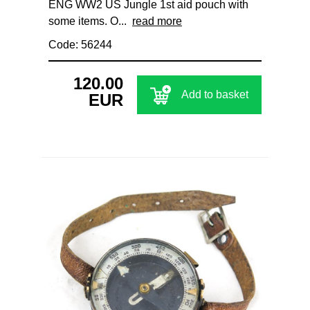
ENG WW2 US Jungle 1st aid pouch with
some items. O...
read more
Code: 56244
120.00
Add to basket
EUR