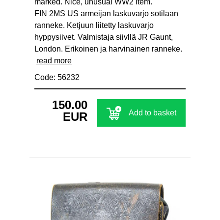
marked. Nice, unusual WW2 item.
FIN 2MS US armeijan laskuvarjo sotilaan
ranneke. Ketjuun liitetty laskuvarjo
hyppysiivet. Valmistaja siivllä JR Gaunt,
London. Erikoinen ja harvinainen ranneke.
read more
Code: 56232
150.00
Add to basket
EUR