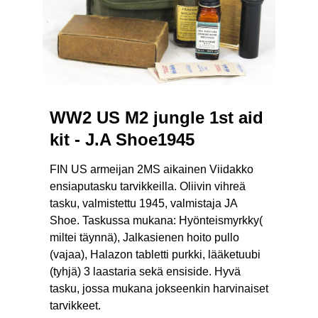
WW2 US M2 jungle 1st aid
kit - J.A Shoe1945
FIN US armeijan 2MS aikainen Viidakko
ensiaputasku tarvikkeilla. Oliivin vihreä
tasku, valmistettu 1945, valmistaja JA
Shoe. Taskussa mukana: Hyönteismyrkky(
miltei täynnä), Jalkasienen hoito pullo
(vajaa), Halazon tabletti purkki, lääketuubi
(tyhjä) 3 laastaria sekä ensiside. Hyvä
tasku, jossa mukana jokseenkin harvinaiset
tarvikkeet.