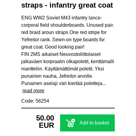
straps - infantry great coat
ENG WW2 Soviet M43 infantry lance-
corporal field shoulderboards. Unused pair.
red braid aroun straps One red stripe for
Yefreitor rank. Sewn-on type boards for
great coat. Good looking pair!
FIN 2MS aikaiset Neuvostoliittolaiset
jalkaväen korpraalin olkapoletit, kenttämalli
mantteliin. Käyttämättömät poletit. Yksi
punainen nauha, Jefreitor arvolle.
Punainen aselaji väri kiertää poletteja...
read more
Code: 56254
50.00
Add to basket
EUR