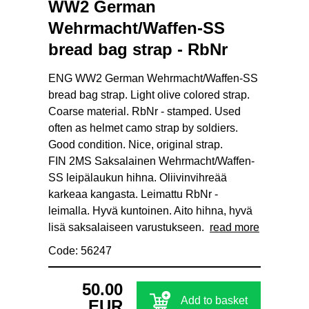
WW2 German
Wehrmacht/Waffen-SS
bread bag strap - RbNr
ENG WW2 German Wehrmacht/Waffen-SS
bread bag strap. Light olive colored strap.
Coarse material. RbNr - stamped. Used
often as helmet camo strap by soldiers.
Good condition. Nice, original strap.
FIN 2MS Saksalainen Wehrmacht/Waffen-
SS leipälaukun hihna. Oliivinvihreää
karkeaa kangasta. Leimattu RbNr -
leimalla. Hyvä kuntoinen. Aito hihna, hyvä
lisä saksalaiseen varustukseen.
read more
Code: 56247
50.00
Add to basket
EUR