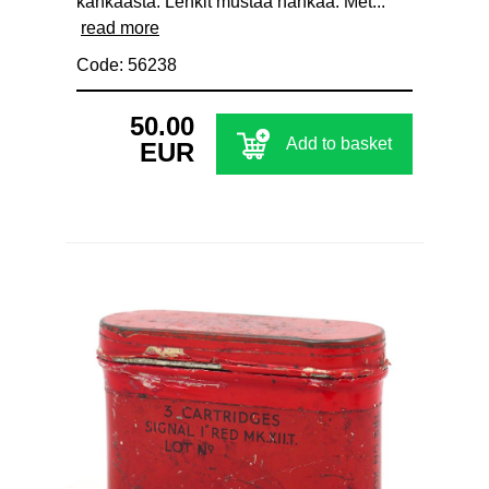
kankaasta. Lenkit mustaa nahkaa. Met...
read more
Code: 56238
50.00
Add to basket
EUR