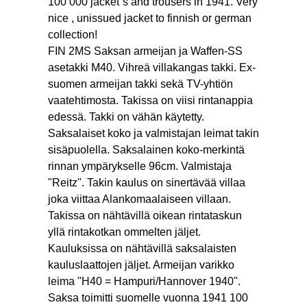
100 000 jacket´s and trousers in 1941. Very
nice , unissued jacket to finnish or german
collection!
FIN 2MS Saksan armeijan ja Waffen-SS
asetakki M40. Vihreä villakangas takki. Ex-
suomen armeijan takki sekä TV-yhtiön
vaatehtimosta. Takissa on viisi rintanappia
edessä. Takki on vähän käytetty.
Saksalaiset koko ja valmistajan leimat takin
sisäpuolella. Saksalainen koko-merkintä
rinnan ympärykselle 96cm. Valmistaja
"Reitz". Takin kaulus on sinertävää villaa
joka viittaa Alankomaalaiseen villaan.
Takissa on nähtävillä oikean rintataskun
yllä rintakotkan ommelten jäljet.
Kauluksissa on nähtävillä saksalaisten
kauluslaattojen jäljet. Armeijan varikko
leima "H40 = Hampuri/Hannover 1940".
Saksa toimitti suomelle vuonna 1941 100