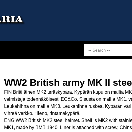
WW2 British army MK II stee
FIN Brittiläinen MK2 teräskypärä. Kypärän kupu on mallia MK
valmistaja todennäköisesti EC&Co. Sisusta on mallia MK1, val
Leukahihna on mallia MK3. Leukahihna ruskea. Kypärän väri t
vihreä verkko. Hieno, rintamakypärä.
ENG WW2 British MK2 steel helmet. Shell is MK2 with stainle
MK1, made by BMB 1940. Liner is attached with screw, Chins