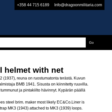
+358 44 715 6189
Info@dragoonmilitaria.com
l helmet with net
2 (1937), reuna on ruostumatonta terästä. Kuvun
mistaja BMB 1941. Sisusta on kiinnitetty ruuvilla.
ummunut ja pintakiilto hävinnyt. Kypärän päällä
es steel brim. maker most likely EC&Co.Liner is
trap MK3 (1943) attached to MK3 (1939) loops.