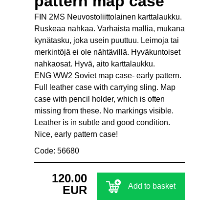
pattern map case
FIN 2MS Neuvostoliittolainen karttalaukku.
Ruskeaa nahkaa. Varhaista mallia, mukana
kynätasku, joka usein puuttuu. Leimoja tai
merkintöjä ei ole nähtävillä. Hyväkuntoiset
nahkaosat. Hyvä, aito karttalaukku.
ENG WW2 Soviet map case- early pattern.
Full leather case with carrying sling. Map
case with pencil holder, which is often
missing from these. No markings visible.
Leather is in subtle and good condition.
Nice, early pattern case!
Code: 56680
120.00
Add to basket
EUR